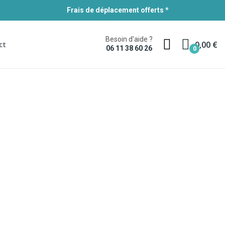
Frais de déplacement offerts *
Besoin d'aide ?
0,00 €
ct
0
06 11 38 60 26