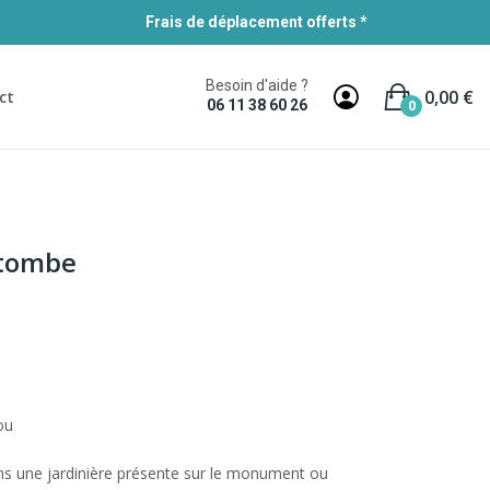
Frais de déplacement offerts *
Besoin d'aide ?
0,00 €
ct
0
06 11 38 60 26
 tombe
ou
s une jardinière présente sur le monument ou